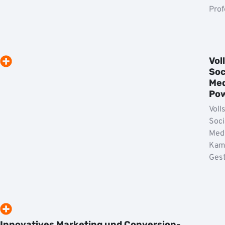
Prof
Vol
Soc
Med
Po
Voll
Soci
Med
Kam
Gest
Innovatives Marketing und Conversion-