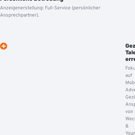
Anzeigenerstellung: Full-Service (persönlicher
Ansprechpartner).
Gez
Tal
err
Fok
auf
Mobi
Adve
Gezi
Ans
von
Wech
&
You