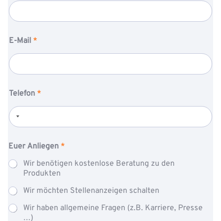
E-Mail
*
Telefon
*
E
Euer Anliegen
*
u
r
Wir benötigen kostenlose Beratung zu den
e
Produkten
*
E
Wir möchten Stellenanzeigen schalten
-
M
Wir haben allgemeine Fragen (z.B. Karriere, Presse
a
…)