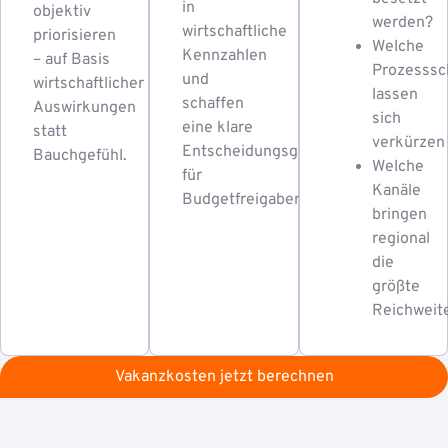
in
objektiv
werden?
wirtschaftliche
priorisieren
Welche
Kennzahlen
– auf Basis
Prozesssch
und
wirtschaftlicher
lassen
schaffen
Auswirkungen
sich
eine klare
statt
verkürzen
Entscheidungsgrundlage
Bauchgefühl.
Welche
für
Kanäle
Budgetfreigaben.
bringen
regional
die
größte
Reichweit
Vakanzkosten jetzt berechnen