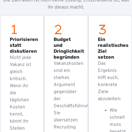
Die Zahl allein ist noch keine Lösung. Entscheidend ist, was
ihr daraus macht.
Priorisieren
Budget
Ein
statt
und
realistisches
diskutieren
Dringlichkeit
Ziel
begründen
setzen
Nicht jede
Vakanzkosten
Das
Vakanz ist
sind ein
Ergebnis
gleich
starkes
hilft euch,
kritisch.
Argument
konkrete
Wenn ihr
gegenüber
Ziele
die
der
abzuleiten:
täglichen
Geschäftsführung.
Kosten
Wie
Sie
kennt,
schnell
übersetzen
könnt ihr
muss
Recruiting
Stellen
besetzt