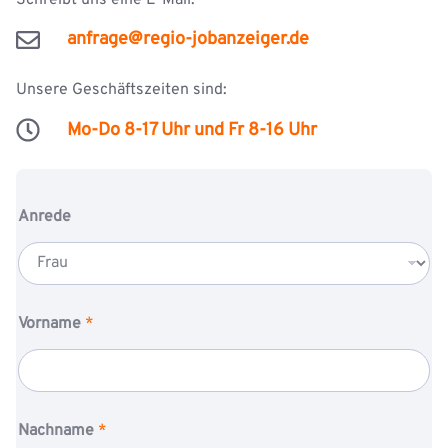
Schreibt uns eine E-Mail:
anfrage@regio-jobanzeiger.de
Unsere Geschäftszeiten sind:
Mo-Do 8-17 Uhr und Fr 8-16 Uhr
Anrede
L
Vorname
*
a
y
o
u
t
T
Nachname
*
e