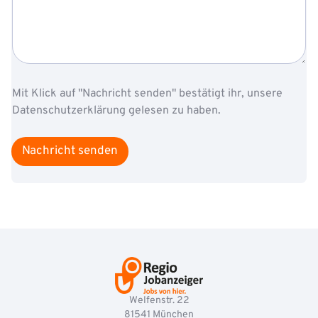
t
e
i
g
o
e
n
n
E
V
u
o
r
r
Mit Klick auf "Nachricht senden" bestätigt ihr, unsere
e
n
Datenschutzerklärung gelesen zu haben.
E
a
-
m
M
e
Nachricht senden
a
E
i
-
l
M
a
i
l
Welfenstr. 22
81541
München