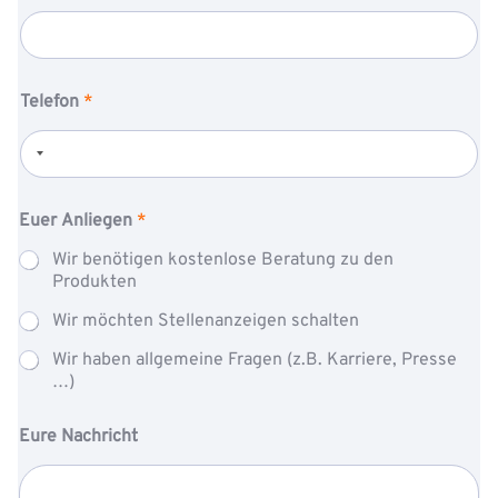
Telefon
*
Euer Anliegen
*
Wir benötigen kostenlose Beratung zu den
Produkten
Wir möchten Stellenanzeigen schalten
Wir haben allgemeine Fragen (z.B. Karriere, Presse
…)
P
A
Eure Nachricht
o
n
s
l
i
i