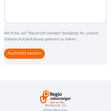
i
t
i
o
n
V
Mit Klick auf "Nachricht senden" bestätigt ihr, unsere
o
r
Datenschutzerklärung gelesen zu haben.
n
a
m
Nachricht senden
e
E
u
e
r
E
u
e
r
Welfenstr. 22
81541
München