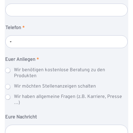
Telefon
*
V
Euer Anliegen
*
o
r
Wir benötigen kostenlose Beratung zu den
n
Produkten
a
m
Wir möchten Stellenanzeigen schalten
e
E
Wir haben allgemeine Fragen (z.B. Karriere, Presse
u
…)
e
r
P
Eure Nachricht
o
s